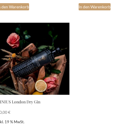
n den Warenkorb
In den Warenkorb
INIUS London Dry Gin
0,00
€
nkl. 19 % MwSt.