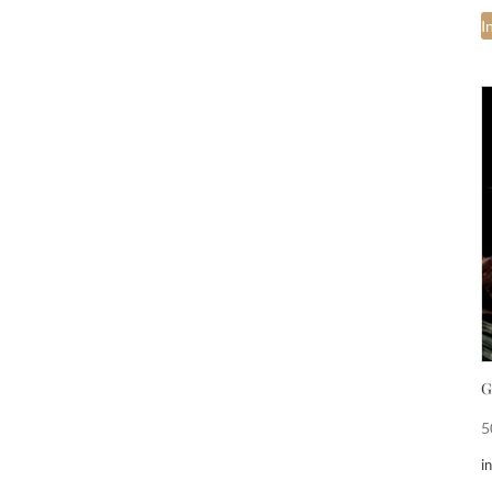
I
G
5
i