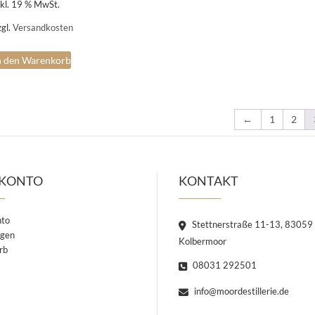
nkl. 19 % MwSt.
zgl.
Versandkosten
n den Warenkorb
←
1
2
 KONTO
KONTAKT
nto
Stettnerstraße 11-13, 83059
ngen
Kolbermoor
rb
08031 292501
info@moordestillerie.de