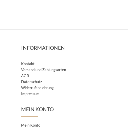
weist
mehrere
Varianten
auf.
Die
Optionen
INFORMATIONEN
können
auf
der
Kontakt
Versand und Zahlungsarten
Produktseite
AGB
gewählt
Datenschutz
werden
Widerrufsbelehrung
Impressum
MEIN KONTO
Mein Konto