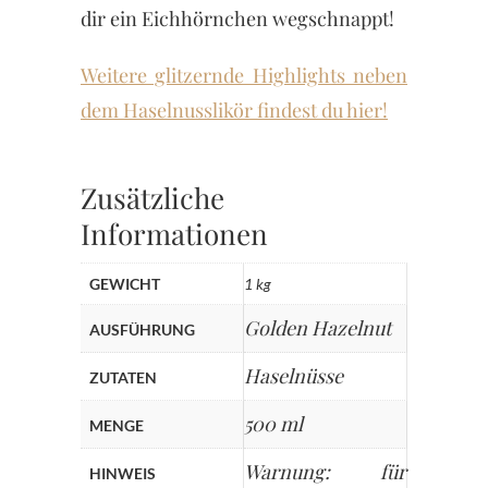
dir ein Eichhörnchen wegschnappt!
Weitere glitzernde Highlights neben
dem Haselnusslikör findest du hier!
Zusätzliche
Informationen
GEWICHT
1 kg
Golden Hazelnut
AUSFÜHRUNG
Haselnüsse
ZUTATEN
500 ml
MENGE
Warnung: für
HINWEIS