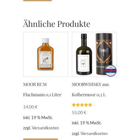
Ähnliche Produkte
MOOR RUM
MOORWHISKY aus
Flachmann 0,1 Liter
Kolbermoor 0,5 L
14,00
€
Bewertet mit
55,00
€
5.00
inkl. 19 % MwSt.
von 5
inkl. 19 % MwSt.
zzgl.
Versandkosten
zzgl.
Versandkosten