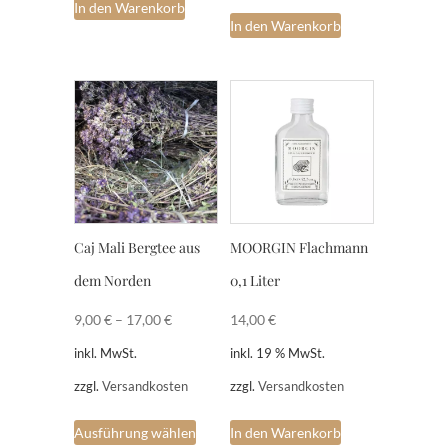
In den Warenkorb
In den Warenkorb
Caj Mali Bergtee aus
MOORGIN Flachmann
dem Norden
0,1 Liter
9,00
€
–
17,00
€
14,00
€
inkl. MwSt.
inkl. 19 % MwSt.
zzgl.
Versandkosten
zzgl.
Versandkosten
Dieses
Ausführung wählen
In den Warenkorb
Produkt